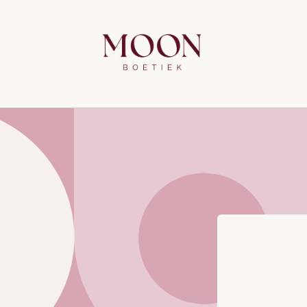
Meteen
naar de
content