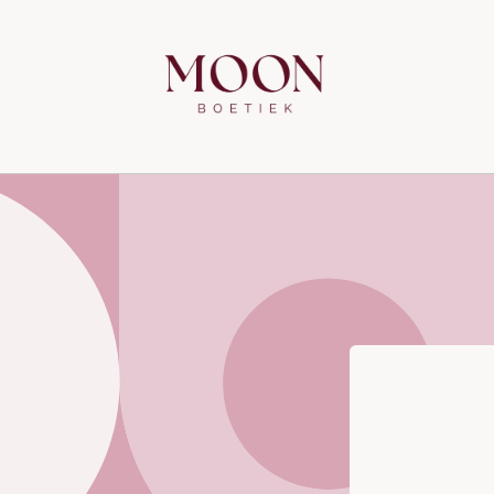
Meteen
naar de
content