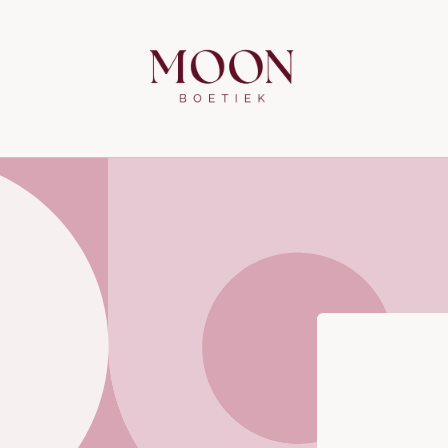
Meteen
naar de
content