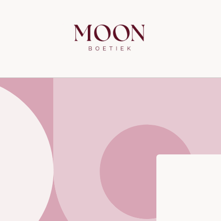
Meteen
naar de
content