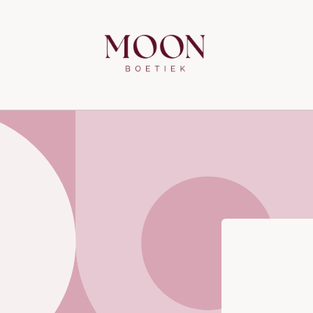
Meteen
naar de
content