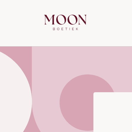
Meteen
naar de
content