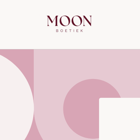
Meteen
naar de
content