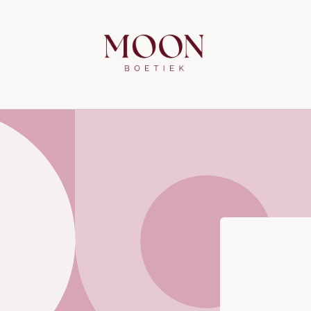
Meteen
naar de
content