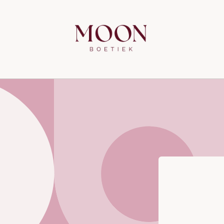
Meteen
naar de
content